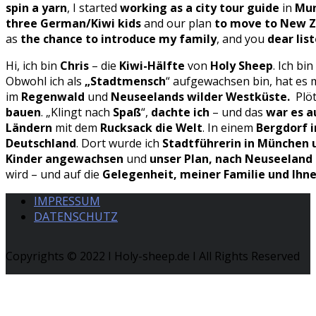
spin a yarn
, I started
working as a city tour guide
in
Mun
three German/Kiwi kids
and our plan
to move to New 
as
the chance to introduce my family
, and you
dear lis
Hi, ich bin
Chris
– die
Kiwi-Hälfte
von
Holy Sheep
. Ich bin
Obwohl ich als
„Stadtmensch
“ aufgewachsen bin, hat es 
im
Regenwald
und
Neuseelands wilder Westküste.
Plöt
bauen
. „Klingt nach
Spaß
“,
dachte ich
– und das
war es a
Ländern
mit dem
Rucksack die Welt
. In einem
Bergdorf 
Deutschland
. Dort wurde ich
Stadtführerin in München u
Kinder
angewachsen
und
unser Plan, nach Neuseeland
wird – und auf die
Gelegenheit, meiner Familie und Ihne
IMPRESSUM
DATENSCHUTZ
Copyrights © 2022 I Holy-sheep.de I All Rights Reserved