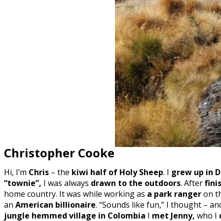
Christopher Cooke
Hi, I’m
Chris
– the
kiwi half of Holy Sheep
. I
grew up in 
“townie”,
I was always
drawn to the outdoors
. After
fini
home country. It was while working as
a park ranger
on t
an
American billionaire
. “Sounds like fun,” I thought – an
jungle hemmed village in Colombia
I
met Jenny,
who I