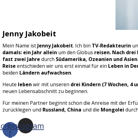
Jenny Jakobeit
Mein Name ist
Jenny Jakobeit
. Ich bin
TV-Redakteurin
un
damals: ein Jahr allein
um den Globus
reisen.
Nach drei
fast zwei
Jahre
durch
Südamerika, Ozeanien und Asien
Reise
entschieden wir uns erst einmal für ein
Leben in De
beiden
Ländern aufwachsen
.
Heute
leben
wir mit unseren
drei Kindern (7 Wochen, 4 u
neuen Lebensabschnitt zu beginnen.
Für meinen Partner beginnt schon die Anreise mit der Erf
zurücklegen und
Russland, China
und die
Mongolei
durch
acebook-
Instagram
f