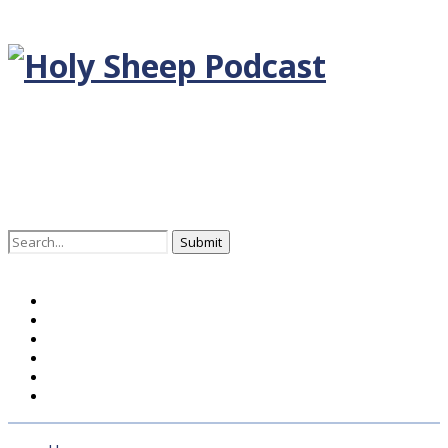
Search
for:
Home
BLOG DEUTSCH
BLOG ENGLISH
EPISODEN
KONTAKT
ÜBER UNS