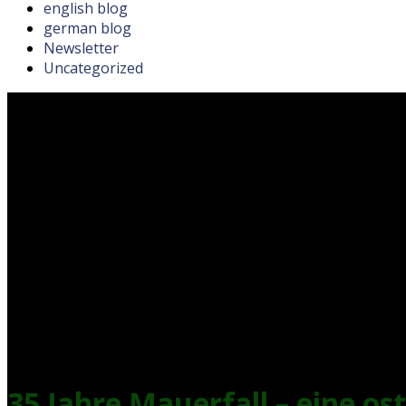
english blog
german blog
Newsletter
Uncategorized
35 Jahre Mauerfall – eine o