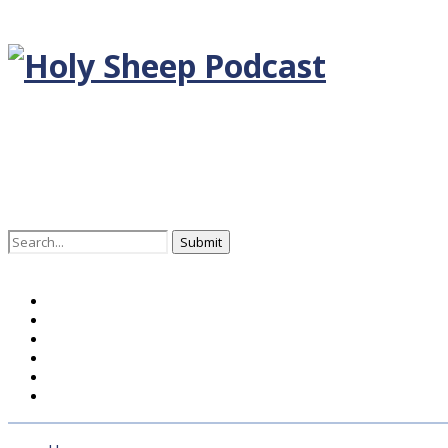
Search
for:
Home
BLOG DEUTSCH
BLOG ENGLISH
EPISODEN
KONTAKT
ÜBER UNS