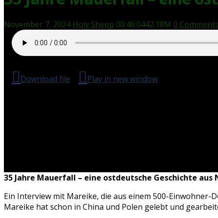
November 7, 2024
Holy Sheep
00:46:04
42.18M
0 Comment
Download file
|
Play in new window
|
Duration: 00:4
35 Jahre Mauerfall – eine ostdeutsche Geschichte aus
Ein Interview mit Mareike, die aus einem 500-Einwohner-
Mareike hat schon in China und Polen gelebt und gearbeit