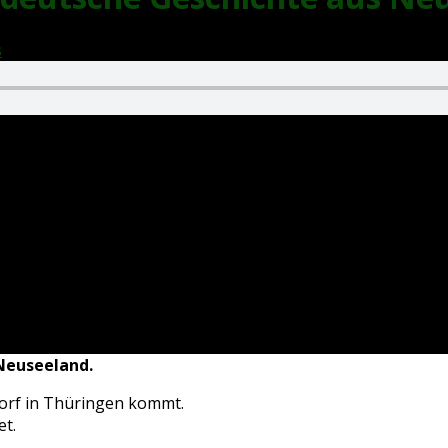
s
6:04
 Neuseeland.
Dorf in Thüringen kommt.
et.