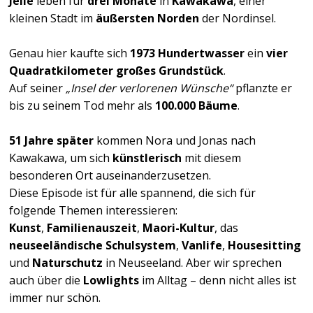
Jelle
leben für
drei Monate
in
Kawakawa
, einer
kleinen Stadt im
äußersten Norden
der Nordinsel.
Genau hier kaufte sich
1973 Hundertwasser
ein
vier
Quadratkilometer großes Grundstück
.
Auf seiner
„Insel der verlorenen Wünsche“
pflanzte er
bis zu seinem Tod mehr als
100.000 Bäume
.
51 Jahre später
kommen Nora und Jonas nach
Kawakawa, um sich
künstlerisch
mit diesem
besonderen Ort auseinanderzusetzen.
Diese Episode ist für alle spannend, die sich für
folgende Themen interessieren:
Kunst
,
Familienauszeit
,
Maori-Kultur
, das
neuseeländische Schulsystem
,
Vanlife
,
Housesitting
und
Naturschutz
in Neuseeland. Aber wir sprechen
auch über die
Lowlights
im Alltag – denn nicht alles ist
immer nur schön.