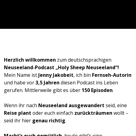
Herzlich willkommen
zum deutschsprachigen
Neuseeland-Podcast „Holy Sheep Neuseeland“!
Mein Name ist
Jenny Jakobeit
, ich bin
Fernseh-Autorin
und habe vor
3,5 Jahren
diesen Podcast ins Leben
gerufen. Mittlerweile gibt es über
150 Episoden
.
Wenn ihr nach
Neuseeland ausgewandert
seid, eine
Reise plant
oder euch einfach
zurückträumen
wollt –
seid ihr hier
genau richtig
.
Macht’s euch gemütlich
, heute gibt’s eine