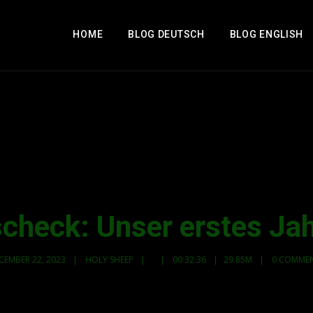
HOME
BLOG DEUTSCH
BLOG ENGLISH
check: Unser erstes Ja
CEMBER 22, 2023
HOLY SHEEP
00:32:36
29.85M
0 COMME