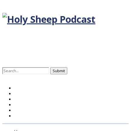
Search
for:
Home
BLOG DEUTSCH
BLOG ENGLISH
EPISODEN
KONTAKT
ÜBER UNS