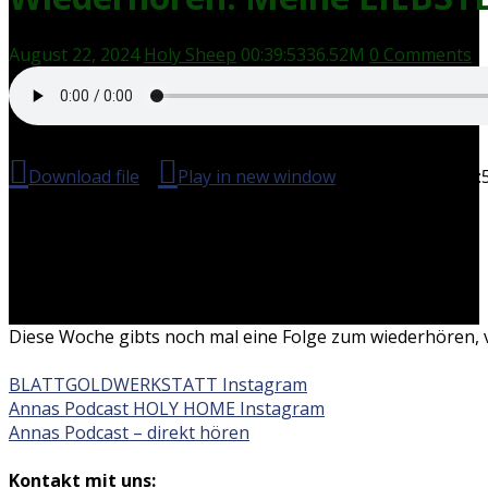
August 22, 2024
Holy Sheep
00:39:53
36.52M
0 Comments
Download file
|
Play in new window
|
Duration: 00:39:
Diese Woche gibts noch mal eine Folge zum wiederhören, ve
BLATTGOLDWERKSTATT Instagram
Annas Podcast HOLY HOME Instagram
Annas Podcast – direkt hören
Kontakt mit uns: