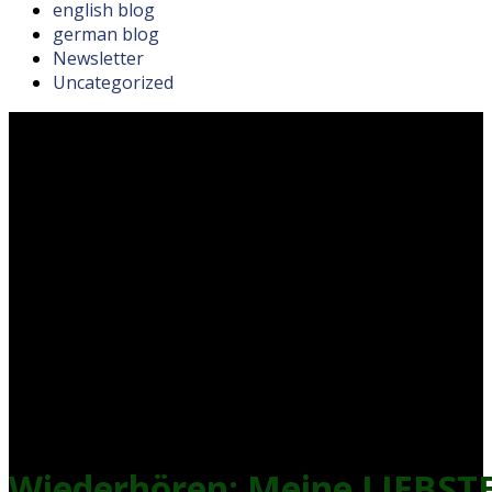
english blog
german blog
Newsletter
Uncategorized
Wiederhören: Meine LIEBST